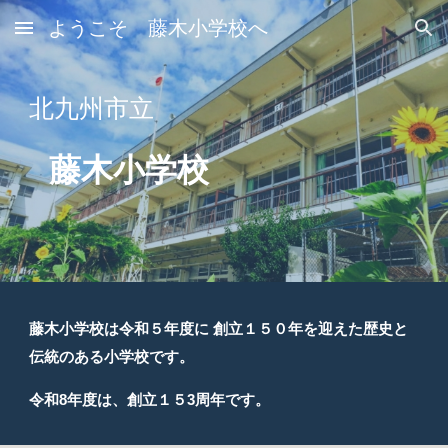
ようこそ 藤木小学校へ
Skip to main content
Skip to navigation
北九州市立
藤木小学校
藤木小学校は令和５年度に 創立１５０年を迎えた歴史と
伝統のある小学校です。
令和8年度は、創立１５3周年です。