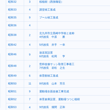
昭和32
3
桜植樹（西側堰堤）
昭和33
4
講堂竣工落成
昭和35
9
プール竣工落成
昭和36
4
北九州市立黒崎中学校と改称
昭和38
2
4代校長 中原 厥
昭和42
4
5代校長 井手 一幸
放送室設置
昭和46
9
6代校長 松岡 亨
窓枠改修サッシ取替工事着工
昭和48
2
7代校長 岩松 之生
昭和49
6
体育館竣工落成
昭和50
11
8代校長 山本 芳旦
昭和51
9
運動場全面改修工事完成
昭和52
7
体育倉庫設置、運動場つつじ植樹
昭和53
9代校長 畑間 正和
4