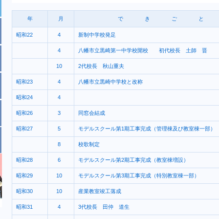
年
月
で き ご と
昭和22
4
新制中学校発足
4
八幡市立黒崎第一中学校開校 初代校長 土師 晋
10
2代校長 秋山重夫
昭和23
4
八幡市立黒崎中学校と改称
昭和24
4
昭和26
3
同窓会結成
昭和27
5
モデルスクール第1期工事完成（管理棟及び教室棟一部）
8
校歌制定
昭和28
6
モデルスクール第2期工事完成（教室棟増設）
昭和29
10
モデルスクール第3期工事完成（特別教室棟一部）
昭和30
10
産業教室竣工落成
昭和31
4
3代校長 田仲 道生