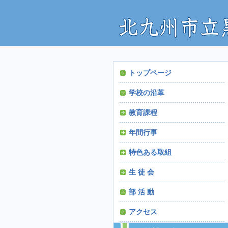
トップページ
学校の沿革
教育課程
年間行事
特色ある取組
生 徒 会
部 活 動
アクセス