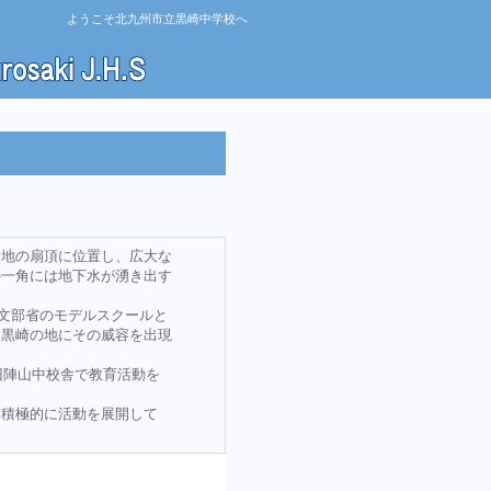
ようこそ北九州市立黒崎中学校へ
状地の扇頂に位置し、広大な
の一角には地下水が湧き出す
は文部省のモデルスクールと
、黒崎の地にその威容を出現
旧陣山中校舎で教育活動を
、積極的に活動を展開して