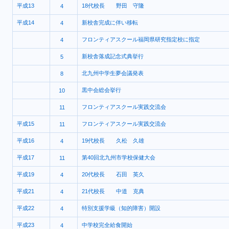
平成13
18代校長 野田 守隆
4
平成14
新校舎完成に伴い移転
4
フロンティアスクール福岡県研究指定校に指定
4
新校舎落成記念式典挙行
5
北九州中学生夢会議発表
8
黒中会総会挙行
10
フロンティアスクール実践交流会
11
平成15
フロンティアスクール実践交流会
11
平成16
19代校長 久松 久雄
4
平成17
第40回北九州市学校保健大会
11
平成19
20代校長 石田 英久
4
平成21
21代校長 中道 克典
4
平成22
特別支援学級（知的障害）開設
4
平成23
中学校完全給食開始
4