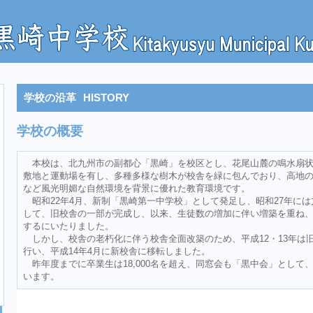
学校の沿革
HISTORY
学校の概要
本校は、北九州市の副都心「黒崎」を校区とし、花尾山麓の鳴水扇
敷地と運動場を有し、多種多様な樹木が校舎を緑に包んでおり、高地
など風光明媚な自然環境を背景に優れた教育環境です。
昭和22年4月、新制「黒崎第一中学校」として発足し、昭和27年に
して、旧校舎の一部が完成し、以来、生徒数の増加に伴い増築を重ね
するにいたりました。
しかし、校舎の老朽化に伴う校舎全面改築のため、平成12・13年は
行い、平成14年4月に新校舎に移転しました。
昨年度までに卒業生は18,000名を超え、同窓会も「黒中会」として
います。