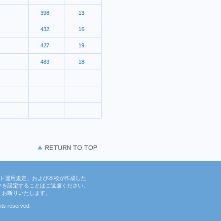
398
13
432
16
427
19
483
18
ト運用規定」および本校が作成した
クを設定することはご遠慮ください。
くお断りいたします。
hts reserved.