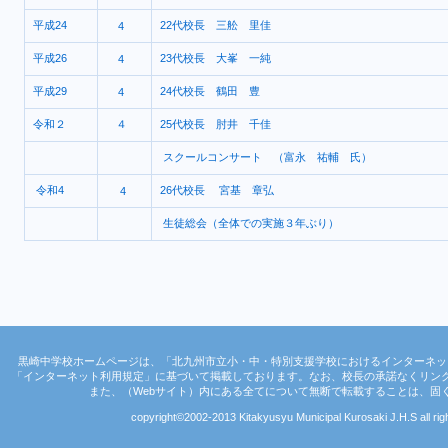
平成24
22代校長 三舩 里佳
4
平成26
23代校長 大峯 一純
4
平成29
24代校長 鶴田 豊
4
令和２
４
25代校長 肘井 千佳
スクールコンサート （富永 祐輔 氏）
令和4
26代校長 宮基 章弘
4
生徒総会（全体での実施３年ぶり）
黒崎中学校ホームページは、「北九州市立小・中・特別支援学校におけるインターネッ
「インターネット利用規定」に基づいて掲載しております。なお、校長の承諾なくリン
また、（Webサイト）内にある全てについて無断で転載することは、固
copyright©2002-2013 Kitakyusyu Municipal Kurosaki J.H.S all rig