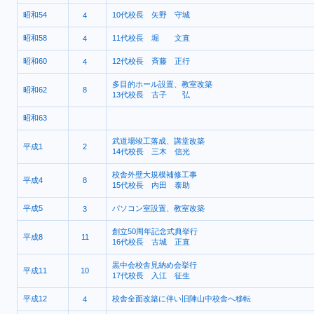
昭和54
10代校長 矢野 守城
4
昭和58
11代校長 堀 文直
4
昭和60
12代校長 斉藤 正行
4
多目的ホール設置、教室改築
昭和62
8
13代校長 古子 弘
昭和63
武道場竣工落成、講堂改築
平成1
2
14代校長 三木 信光
校舎外壁大規模補修工事
平成4
8
15代校長 内田 泰助
平成5
パソコン室設置、教室改築
3
創立50周年記念式典挙行
平成8
11
16代校長 古城 正直
黒中会校舎見納め会挙行
平成11
10
17代校長 入江 征生
平成12
校舎全面改築に伴い旧陣山中校舎へ移転
4