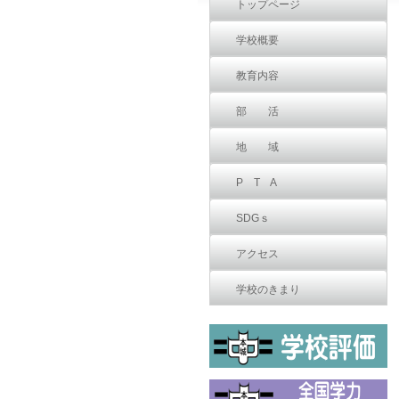
トップページ
学校概要
教育内容
部 活
地 域
P T A
SDGｓ
アクセス
学校のきまり