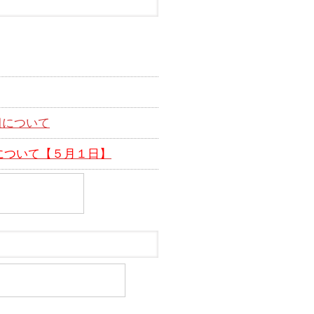
組について
について【５月１日】