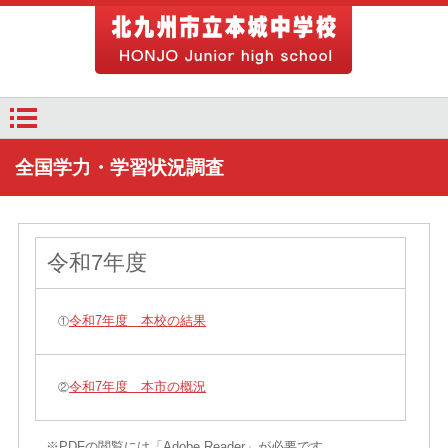
全国学力・学習状況調査
令和7年度
令和7年度 本校の結果
①
令和7年度 本市の概況
②
※PDFの閲覧には「Adobe Reader」が必要です。