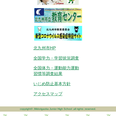
北九州市HP
全国学力・学習状況調査
全国体力・運動能力運動
習慣等調査結果
いじめ防止基本方針
アクセスマップ
copyright© ;Midorigaoka Junior High School ;all rights ;reserved.