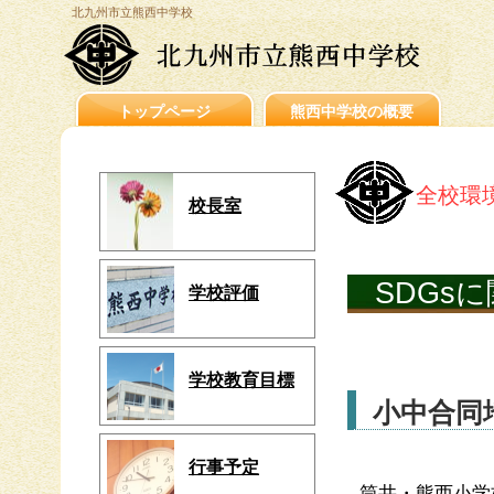
北九州市立熊西中学校
トップページ
熊西中学校の概要
全校環
校長室
SDGs
学校評価
学校教育目標
小中合同
行事予定
筒井・熊西小学