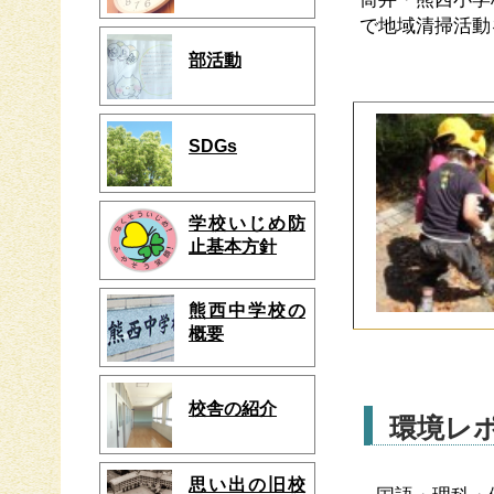
で地域清掃活
部活動
SDGs
学校いじめ防
止基本方針
熊西中学校の
概要
校舎の紹介
環境レ
思い出の旧校