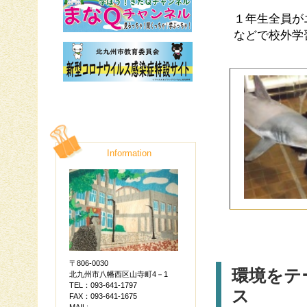
１年生全員が
などで校外学
Information
〒806-0030
環境をテ
北九州市八幡西区山寺町4－1
TEL：093-641-1797
ス
FAX：093-641-1675