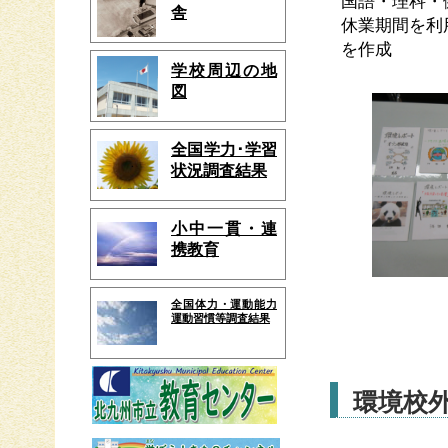
国語・理科・
舎
休業期間を利
を作成
学校周辺の地
図
全国学力･学習
状況調査結果
小中一貫・連
携教育
全国体力・運動能力
運動習慣等調査結果
環境校