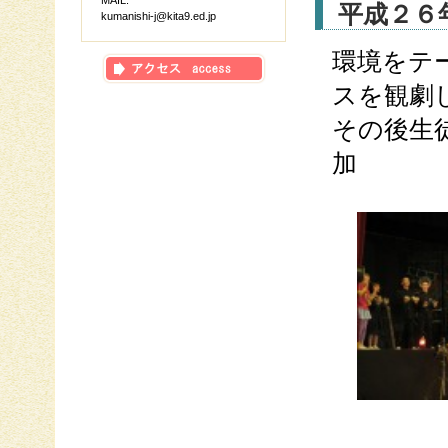
MAIL:
平成２６
kumanishi-j@kita9.ed.jp
環境をテ
スを観劇
その後生
加