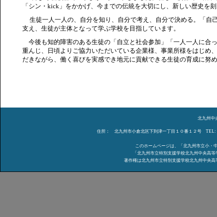
「シン・
kick
」をかかげ、今までの伝統を大切にし、新しい歴史を刻
生徒一人一人の、自分を知り、自分で考え、自分で決める。「自
支え、生徒が主体となって学ぶ学校を目指しています。
今後も知的障害のある生徒の「自立と社会参加」「一人一人に合っ
重んじ、日頃よりご協力いただいている企業様、事業所様をはじめ
だきながら、働く喜びを実感でき地元に貢献できる生徒の育成に努
北九州中
住所： 北九州市小倉北区下到津一丁目１０番１２号 TEL: ０９
このホームページは、「北九州市立小・
「北九州市立特別支援学校北九州中央高等
著作権は北九州市立特別支援学校北九州中央高