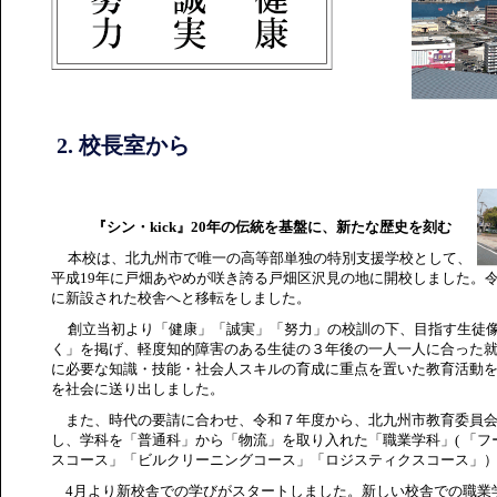
2. 校長室から
『シン・
kick
』
20
年の伝統を基盤に、新たな歴史を刻む
本校は、北九州市で唯一の高等部単独の特別支援学校として、
平成
19
年に戸畑あやめが咲き誇る戸畑区沢見の地に開校しました。
に新設された校舎へと移転をしました。
創立当初より「健康」「誠実」「努力」の校訓の下、目指す生徒
く」を掲げ、軽度知的障害のある生徒の３年後の一人一人に合った就
に必要な知識・技能・社会人スキルの育成に重点を置いた教育活動
を社会に送り出しました。
また、時代の要請に合わせ、令和７年度から、北九州市教育委員会
し、学科を「普通科」から「物流」を取り入れた「職業学科」
(
「フ
スコース」「ビルクリーニングコース」「ロジスティクスコース」
4
月より新校舎での学びがスタートしました。新しい校舎での職業