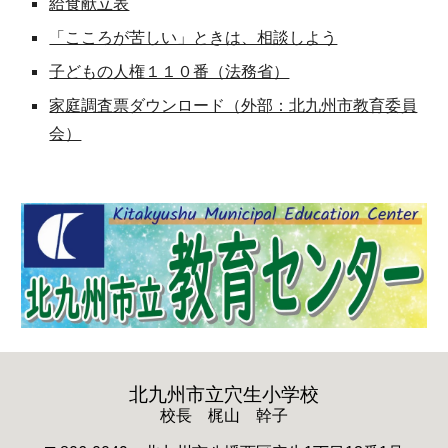
給食献立表
「こころが苦しい」ときは、相談しよう
子どもの人権１１０番（法務省）
家庭調査票ダウンロード（外部：北九州市教育委員
会）
北九州市立穴生小学校
校長 梶山 幹子