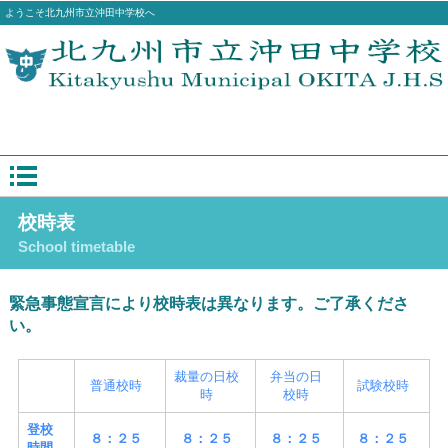
ようこそ北九州市立沖田中学校へ
校時表
School timetable
緊急事態宣言により校時表は異なります。ご了承くださ
い。
裁量の日校
弁当の日
普通校時
試験校時
時
校時
登校
８：２５
８：２５
８：２５
８：２５
時間