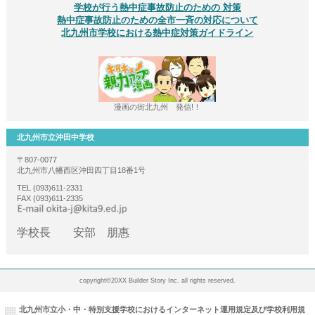
学校が行う熱中症事故防止のための 対策
熱中症事故防止のための全市一斉の対応について
北九州市学校における熱中症対策ガイドライン
漫画の街北九州 発信!！
北九州市立沖田中学校
〒807-0077
北九州市八幡西区沖田四丁目18番1号
TEL (093)611-2331
FAX (093)611-2335
学校長 安部 朋惠
copyright©20XX Builder Story Inc. all rights reserved.
北九州市立小・中・特別支援学校におけるインターネット運用規定及び学校利用規