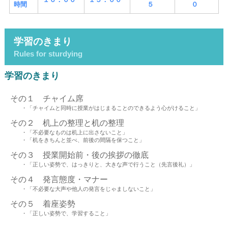
時間
５
０
学習のきまり
Rules for sturdying
学習のきまり
その１ チャイム席
・「チャイムと同時に授業がはじまることのできるよう心がけること」
その２ 机上の整理と机の整理
・「不必要なものは机上に出さないこと」
・「机をきちんと並べ、前後の間隔を保つこと」
その３ 授業開始前・後の挨拶の徹底
・「正しい姿勢で、はっきりと、大きな声で行うこと（先言後礼）」
その４ 発言態度・マナー
・「不必要な大声や他人の発言をじゃましないこと」
その５ 着座姿勢
・「正しい姿勢で、学習すること」