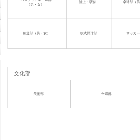
陸上・駅伝
卓球部（男
（男・女）
剣道部（男・女）
軟式野球部
サッカー
文化部
美術部
合唱部