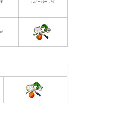
子）
バレーボール部
部