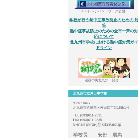
チャレンジハンドブック公開↑
学校が行う熱中症事故防止のための 
策
熱中症事故防止のための全市一斉の対
応について
北九州市学校における熱中症対策ガイ
ドライン
漫画の街北九州 発信!！
北九州市立沖田中学校
〒807-0077
北九州市八幡西区沖田四丁目18番1号
TEL (093)611-2331
FAX (093)611-2335
学校長 安部 朋惠