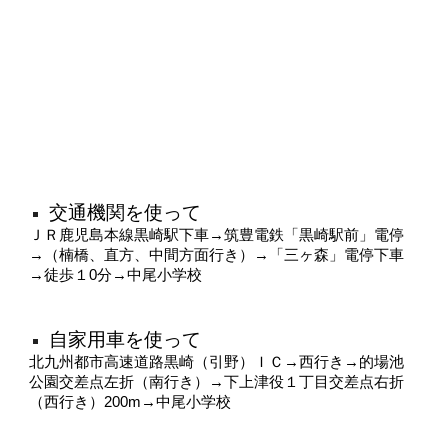
交通機関を使って
ＪＲ鹿児島本線黒崎駅下車→筑豊電鉄「黒崎駅前」電停
→（楠橋、直方、中間方面行き）→「三ヶ森」電停下車
→徒歩１0分→中尾小学校
自家用車を使って
北九州都市高速道路黒崎（引野）ＩＣ→西行き→的場池
公園交差点左折（南行き）→下上津役１丁目交差点右折
（西行き）200m→中尾小学校