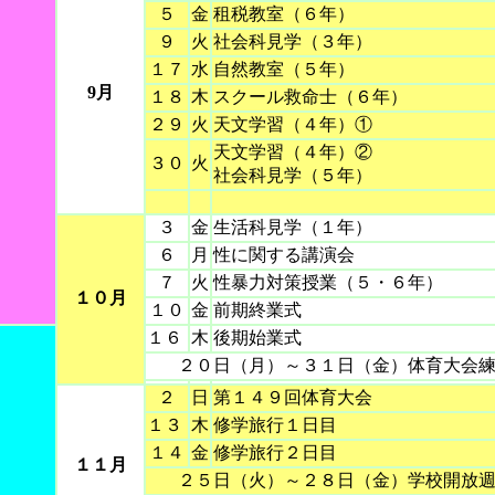
５
金
租税教室（６年）
９
火
社会科見学（３年）
１７
水
自然教室（５年）
9月
１８
木
スクール救命士（６年）
２９
火
天文学習（４年）①
天文学習（４年）②
３０
火
社会科見学（５年）
３
金
生活科見学（１年）
６
月
性に関する講演会
７
火
性暴力対策授業（５・６年）
１０月
１０
金
前期終業式
１６
木
後期始業式
２０日（月）～３１日（金）体育大会
２
日
第１４９回体育大会
１３
木
修学旅行１日目
１４
金
修学旅行２日目
１１月
２５日（火）～２８日（金）学校開放