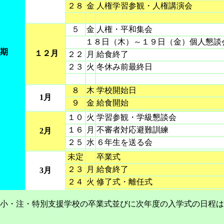
２８
金
人権学習参観・人権講演会
５
金
人権・平和集会
１８日（木）～１９日（金）個人懇談
後期
１２月
２２
月
給食終了
２３
火
冬休み前最終日
８
木
学校開始日
1月
９
金
給食開始
１０
火
学習参観・学級懇談会
１６
月
不審者対応避難訓練
2月
２５
水
６年生を送る会
未定
卒業式
２３
月
給食終了
3月
２４
火
修了式・離任式
小・注・特別支援学校の卒業式並びに次年度の入学式の日程は