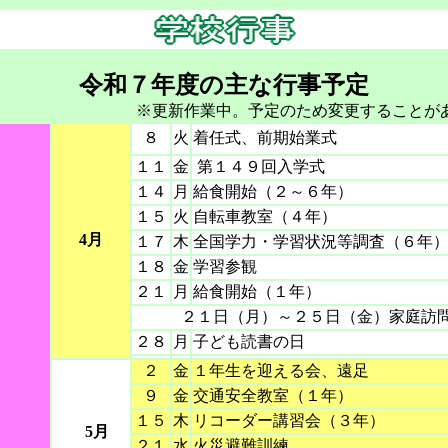
令和７年度の主な行事予定
新作業中。予定のため変更することがあり
８
火
着任式、前期始業式
１１
金
第１４９回入学式
１４
月
給食開始（２～６年）
１５
火
自転車教室（４年）
4月
１７
木
全国学力・学習状況等調査（６年
１８
金
学習参
２１
月
給食開始（１年）
２１日（月）～２５日（金）家庭訪
２８
月
子ども読書の日
２
金
１年生を迎える会、遠足
９
金
交通安全教室（１年）
１５
木
リコーダー講習会（３年）
5月
２１
水
火災避難訓練