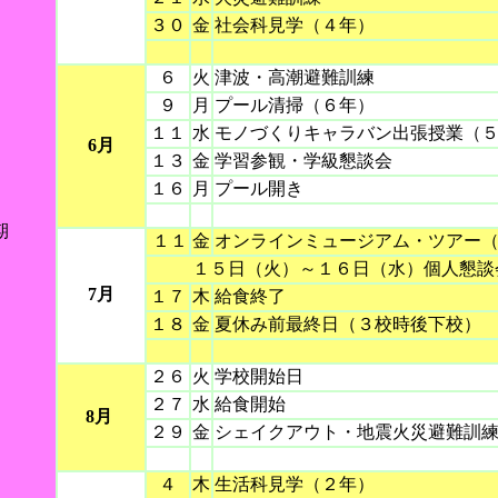
３０
金
社会科見学（４年）
６
火
津波・高潮避難訓練
９
月
プール清掃（６年）
１１
水
モノづくりキャラバン出張授業（
6月
１３
金
学習参観・学級懇談会
１６
月
プール開き
期
１１
金
オンラインミュージアム・ツアー
１５日（火）～１６日（水）個人懇談
7月
１７
木
給食終了
１８
金
夏休み前最終日（３校時後下校）
２６
火
学校開始日
２７
水
給食開始
8月
２９
金
シェイクアウト・地震火災避難訓
４
木
生活科見学（２年）