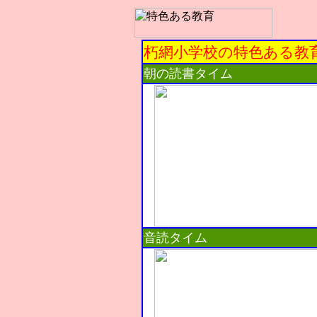
朽網小学校の特色ある教
朝の読書タイム
音読タイム